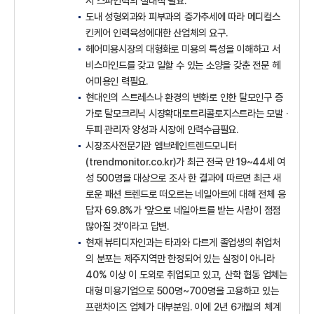
서 스파인력의 절대적 필요.
도내 성형외과와 피부과의 증가추세에 따라 메디컬스
킨케어 인력육성에대한 산업체의 요구.
헤어미용시장의 대형화로 미용의 특성을 이해하고 서
비스마인드를 갖고 일할 수 있는 소양을 갖춘 전문 헤
어미용인 력필요.
현대인의 스트레스나 환경의 변화로 인한 탈모인구 증
가로 탈모크리닉 시장확대로트리콜로지스트라는 모발 ·
두피 관리자 양성과 시장에 인력수급필요.
시장조사전문기관 엠브레인트렌드모니터
(trendmonitor.co.kr)가 최근 전국 만 19~44세 여
성 500명을 대상으로 조사 한 결과에 따르면 최근 새
로운 패션 트렌드로 떠오르는 네일아트에 대해 전체 응
답자 69.8%가 ‘앞으로 네일아트를 받는 사람이 점점
많아질 것’이라고 답변.
현재 뷰티디자인과는 타과와 다르게 졸업생의 취업처
의 분포는 제주지역만 한정되어 있는 실정이 아니라
40% 이상 이 도외로 취업되고 있고, 산학 협동 업체는
대형 미용기업으로 500명~700명을 고용하고 있는
프랜차이즈 업체가 대부분임. 이에 2년 6개월의 체계