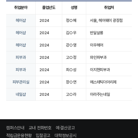
취업분야
졸업년도
성명
취업처
헤어샵
2024
정○혜
서울, 헤어웨이 광장점
헤어샵
2024
김○우
반달살롱
헤어샵
2024
강○영
이우헤어
피부과
2024
고○정
와인파부과
피부과
2024
최○성
이지현피부과
피부관리실
2024
장○연
에스테틱더아리제
네일샵
2024
고○라
아라주는네일
캠퍼스안내
교내 전화번호
예·결산공고
적립금운용현황
입찰공고
대학정보공시