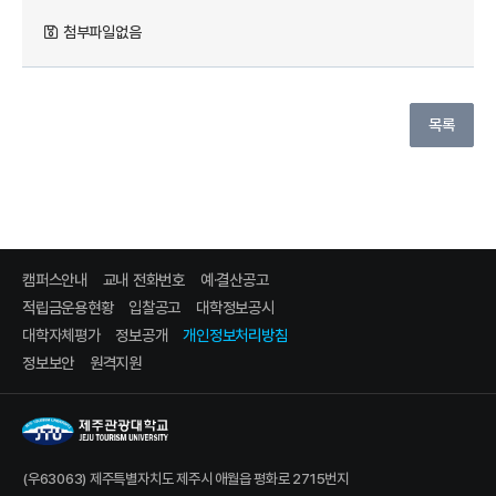
첨부파일없음
목록
캠퍼스안내
교내 전화번호
예·결산공고
적립금운용현황
입찰공고
대학정보공시
대학자체평가
정보공개
개인정보처리방침
정보보안
원격지원
(우63063) 제주특별자치도 제주시 애월읍 평화로 2715번지