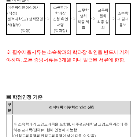
이수학점인정신청서
소속학과
교무학
교무위
(
작성
)
학과장
소속학
생처
원회
전적대학
(
교
)
성적증명
⇨
신청 확인
⇨
⇨
⇨
과 결과
최종 제
최종 심
서
(
첨부
)
서명
통보
출
의
(
학생
)
(
학과장
)
※
필수제출서류는 소속학과의 학과장 확인을 반드시 거쳐
야하며
,
모든 증빙서류는
3
개월 이내 발급된 서류에 한함.
▣
학점인정 기준
구
전적대학 이수학점 인정 신청
분
※
소속학과의 교양교과목을 포함한
,
제주관광대학교 교양교육과정에 준
하는 교과목
(
전체
)
에 한해 인정이 가능함
.
(
신청교과목명과 인정교과목명이 상이 다를 수 있음
)