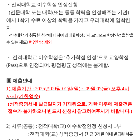
・
전적대학교 이수학점 인정신청
(
전문대학 또는 대학
(
또는 동등 학력을 인정해주는 기관
)
에서
1
학기 수료 이상의 학력을 가지고 우리대학에 입학한
자
전적대학 기 취득한 성적에 대하여 최대
8
학점까지 교양으로 학점인정을 받을
수 있는 제도
)
편입학생 제외
・
전적대학교 이수학점은
‘
추가학점 인정
’
으로 교양학점
(Pass)
으로 인정되며
,
평점평균 성적에는 불계함
.
▣
제출안내
1)
제출기간
: 2025
년
09
월
01
일
(
월
) ~ 09
월
05(
금
)
오후
4
시
까지
(
기한엄수
)
(
성적증명서내 발급일자가 기재됨으로
,
기한 이후에 제출건은
접수가 불가하오니 반드시 신청시 참고하여주시기 바랍니다
.)
2)
서류
(
공통
) :
전적대학(교) 이수학점인정 신청서
1
부
: 전적대학(교) 성적증명서
(
최근
3
개월 이내 발급된 서류