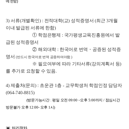
에 한함
)
3)
서류
(
개별확인
) :
전적대학
(
교
)
성적증명서
(
최근
3
개월
이내 발급된 서류에 한함
)
①
학점은행제
:
국가평생교육진흥원에서 발
급된 성적증명서
②
해외대학
:
한국어로 번역
・
공증된 성적증
명서
(
반드시 한국어로 번역 공증하여야함
.)
※
필요여부에 따라 기타서류
(
강의계획서 등
)
를 추가로 요청할 수 있음
.
4)
제출처
(
문의
) : 초운관 1층 -
교무학생처 학점인정 담당자
(064-740-8815)
(방문가능시간 : 평일 오전 09:00 ~오후 5:00까지 / 점심시간
방문불가 오후 12:00- 오후 1시)
▣
처리절차