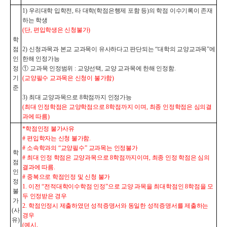
1)
우리대학 입학전
,
타 대학
(
학점은행제 포함 등
)
의 학점 이수기록이 존재
하는 학생
(
단
,
편입학생은 신청불가
)
학
점
2)
신청과목과 본교 교과목이 유사하다고 판단되는
“
대학의 교양교과목
”
에
인
한해 인정가능
정
①
교과목 인정범위
:
교양선택
,
교양 교과목에 한해 인정함
.
기
(
교양필수 교과목은 신청이 불가함
)
준
3)
최대 교양과목으로
8
학점까지 인정가능
(
최대 인정학점은 교양학점으로
8
학점까지 이며
,
최종 인정학점은 심의결
과에 따름
)
*
학점인정 불가사유
#
편입학자는 신청 불가함
.
#
소속학과의
“
교양필수
”
교과목는 인정불가
학
#
최대 인정 학점은 교양과목으로
8
학점까지이며
,
최종 인정 학점은 심의
점
결과에 따름
.
인
#
중복으로 학점인정 및 신청 불가
정
1.
이전
“
전적대학이수학점 인정
”
으로 교양 과목을 최대학점인
8
학점을 모
불
두 인정받은 경우
가
2.
학점인정시 제출하였던 성적증명서와 동일한 성적증명서를 제출하는
(
사
경우
유
)
(
예시
,