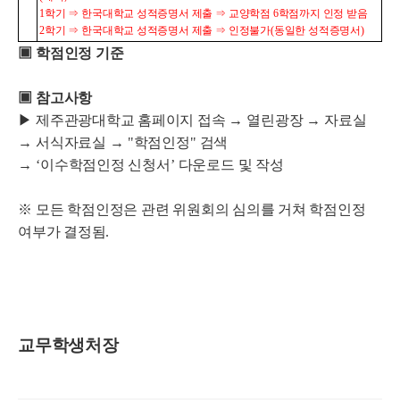
1
학기
⇒
한국대학교 성적증명서 제출
⇒
교양학점
6
학점까지 인정 받음
2
학기
⇒
한국대학교 성적증명서 제출
⇒
인정불가
(
동일한 성적증명서
)
▣
학점인정 기준
▣
참고사항
▶
제주관광대학교 홈페이지 접속
→
열린광장
→
자료실
→
서식자료실
→
"
학점인정
"
검색
→
‘
이수학점인정 신청서
’
다운로드 및 작성
※
모든 학점인정은 관련 위원회의 심의를 거쳐 학점인정
여부가 결정됨
.
교무학생처장