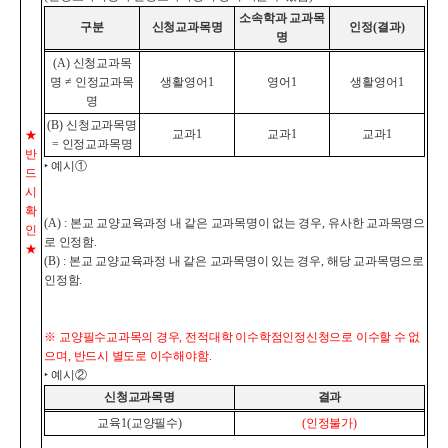
소속학과 교과목
구분
신청교과목명
인정
(
결과
)
명
(A)
신청교과목
명
≠
인정교과목
생활영어
1
영어
1
생활영어
1
명
(B)
신청교과목명
교과
1
교과
1
교과
1
★
=
인정교과목명
반
‣
예시
①
드
시
확
(A) :
본교 교양교육과정 내 같은 교과목명이 없는 경우
,
유사한 교과목명으
인
로 인정함
.
★
(B) :
본교 교양교육과정 내 같은 교과목명이 있는 경우
,
해당 교과목명으로
인정함
.
※
교양필수교과목의 경우
,
전적대학 이수학점인정신청으로 이수할 수 없
으며
,
반드시 별도로 이수해야함
.
‣
예시
②
신청교과목명
결과
교육
1(
교양필수
)
(
인정불가
)