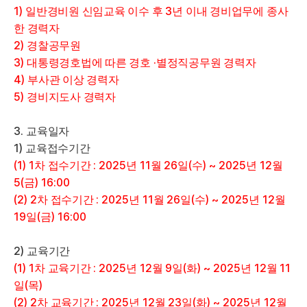
1)
3
일반경비원 신임교육 이수 후
년 이내 경비업무에 종사
한 경력자
2)
경찰공무원
3)
·
대통령경호법에 따른 경호
별정직공무원 경력자
4)
부사관 이상 경력자
5)
경비지도사 경력자
3.
교육일자
1)
교육접수기간
(1) 1
: 2025
11
26
(
) ~ 2025
12
차 접수기간
년
월
일
수
년
월
5(
) 16:00
금
(2) 2
: 2025
11
26
(
) ~ 2025
12
차 접수기간
년
월
일
수
년
월
19
(
) 16:00
일
금
2)
교육기간
(1) 1
: 2025
12
9
(
) ~ 2025
12
11
차 교육기간
년
월
일
화
년
월
(
)
일
목
(2) 2
: 2025
12
23
(
) ~ 2025
12
차 교육기간
년
월
일
화
년
월