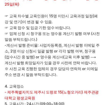
25
(
)
일
목
15
(
☞
교육 차수별 교육인원이
명 미만시 교육과정 일정
폐
)
.
강 및 연기
이 변경 될 수 있음
.
☞
교육 접수 및 입금 기한 엄수 바랍니다
(
☞
업체 신청 시 청구용 또는 영수용 계산기 발행 여부
사전
.)
말씀 부탁드립니다
-
:
,
계산서 발행 준비물
사업자등록증
계산서 발행 이메일 주
, 2
or
,
소
명 이상 신청시 일괄 발행
각각 발행 여부
청구용
(
) or
(
)
접수시간 중 발행
영수용 계산서
교육 이후 발행
⟶
.
계산서 발행 희망일자가 있을 경우 사전에 연락 바랍니다
or
※
사전 교육 진행한 업체의 경우 담당자 연락처
이메일
.
주소 변경 시 말씀 부탁드립니다
4.
교육장소
-
15(
)
제주특별자치도 제주시 도령로
노형오거리
제주관광
대학교 평생교육원
5.
: 24
(09:00~18:00)
교육시간
시간