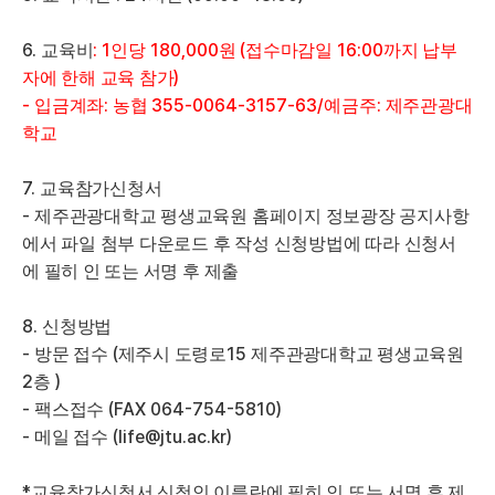
6.
: 1
180,000
(
16:00
교육비
인당
원
접수마감일
까지 납부
)
자에 한해 교육 참가
-
:
355-0064-3157-63/
:
입금계좌
농협
예금주
제주관광대
학교
7.
교육참가신청서
-
제주관광대학교 평생교육원 홈페이지 정보광장 공지사항
에서 파일 첨부 다운로드 후 작성 신청방법에 따라 신청서
에 필히 인 또는 서명 후 제출
8.
신청방법
-
(
15
방문 접수
제주시 도령로
제주관광대학교 평생교육원
2
)
층
-
(FAX 064-754-5810)
팩스접수
-
(life@jtu.ac.kr)
메일 접수
*
교육참가신청서 신청인 이름란에 필히 인 또는 서명 후 제