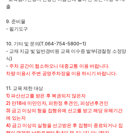
출
9.
준비물
-
필기도구
10.
(T.064-754-5800~1)
기타 및 문의
-
(
교재 지급 빛 일반경비원 교육 이수증 발부
경찰청 소정양
)
식
-
.
주차 공간이 협소하오니 대중교통 이용 바랍니다
.
차량 이용시 주변 공영주차장을 이용 하시기 바랍니다
11.
교육 제한 대상
1)
파산선고를 받은 후 복권되지 않은자
2)
18
,
,
만
세 미만인자
피한정 후견인
피성년후견인
3)
금고 이상의 형을 집행유예 선고를 받고 해당 유해기간
에 있는자
4)
금고 이상의 실형을 선고받은 후 집행이 종료되거나 집
5
행이 면제된 날짜로부터
년이 채 지나지 아니한자